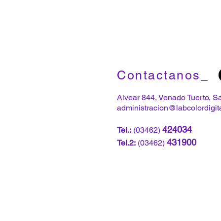
Contactanos_
Alvear 844, Venado Tuerto, S
administracion@labcolordigit
424034
Tel.:
(03462)
431900
Tel.2:
(03462)